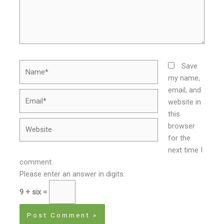
Name*
Save
my name,
email, and
Email*
website in
this
Website
browser
for the
next time I
comment.
Please enter an answer in digits:
9 + six =