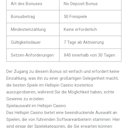
Art des Bonuses
No Deposit Bonus
Bonusbetrag
50 Freispiele
Mindesteinzahlung
Keine erforderlich
Gültigkeitsdauer
7 Tage ab Aktivierung
Setzen-Anforderungen
X40 innerhalb von 30 Tagen
Der Zugang zu diesem Bonus ist einfach und erfordert keine
Einzahlung, was ihn zu einer großartigen Gelegenheit macht,
die besten Spiele im Hellspin Casino kostenlos
auszuprobieren, während Sie die Möglichkeit haben, echte
Gewinne zu erzielen.
Spielauswahl im Hellspin Casino
Das Hellspin Casino bietet eine beeindruckende Auswahl an
Spielen, die von führenden Softwareanbietern stammen. Hier
sind einige der Spielekategorien, die Sie erwarten können: