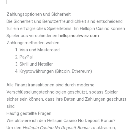
Zahlungsoptionen und Sicherheit
Die Sicherheit und Benutzerfreundlichkeit sind entscheidend
für ein erfolgreiches Spielerlebnis. Im Hellspin Casino können
Spieler aus verschiedenen
hellspinschweiz.com
Zahlungsmethoden wählen:
Visa und Mastercard
PayPal
Skrill und Neteller
Kryptowährungen (Bitcoin, Ethereum)
Alle Finanztransaktionen sind durch moderne
Verschlüsselungstechnologien geschützt, sodass Spieler
sicher sein können, dass ihre Daten und Zahlungen geschützt
sind.
Häufig gestellte Fragen
Wie aktiviere ich den Hellspin Casino No Deposit Bonus?
Um den
Hellspin Casino No Deposit Bonus
zu aktivieren,